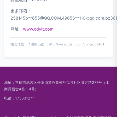
更多邮箱：
258145b**
655@QQ.COM
,49656**
110@qq.com
,bz36
网址：
www.cdyit.com
如若转载，请注明出处：http://www.cdyit.com/contact.html
地址：常德市武陵区丹阳街道办事处丝瓜井社区育才路277号（工
商局宿舍A栋114号）
电话：1736312**