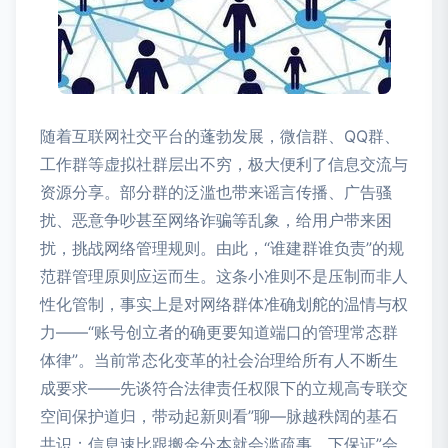
随着互联网社交平台的蓬勃发展，微信群、QQ群、
工作群等虚拟社群层出不穷，极大便利了信息交流与
资源分享。部分群的泛滥也带来谣言传播、广告骚
扰、恶意争吵甚至网络诈骗等乱象，给用户带来困
扰，挑战网络管理规则。由此，“谁建群谁负责”的规
范群管理原则应运而生。这条小准则不是压制而非人
性化管制，事实上是对网络群体准确划舵的温情与权
力——“账号创立者的确更要知道端口的管理常态群
体律”。当前常态化变革的社会治理给所有人不断生
成要求——先谈符合法律责任权限下的立规高专联交
空间保护道归，带动起新则看”聊—脉越秩阔的基石
共识；信息速比跟搬金分本就会滥疏事，下保证”会